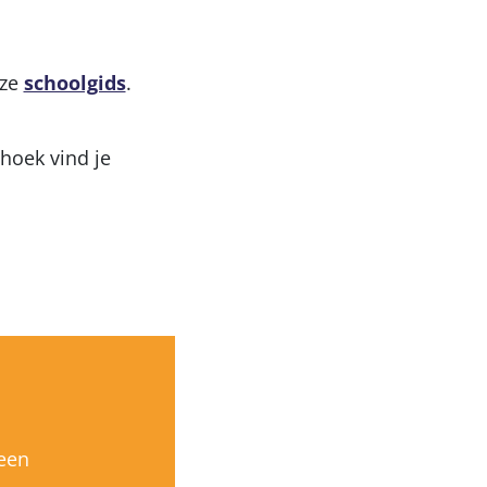
nze
schoolgids
.
hoek vind je
 een