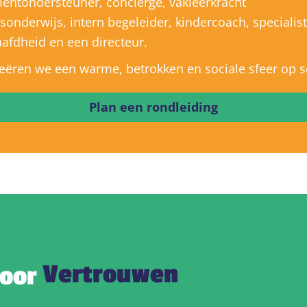
ntondersteuner, conciërge, vakleerkracht
onderwijs, intern begeleider, kindercoach, specialis
fdheid en een directeur.
ëren we een warme, betrokken en sociale sfeer op s
Plan een rondleiding
Vertrouwen
voor