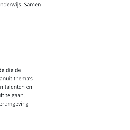
nderwijs. Samen
e die de
vanuit thema’s
n talenten en
it te gaan,
leeromgeving