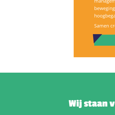
manageme
bewegings
hoogbegaa
Samen cre
Wij staan 